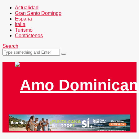
Actualidad
Gran Santo Domingo
España
Italia
Turismo
Contáctenos
Search