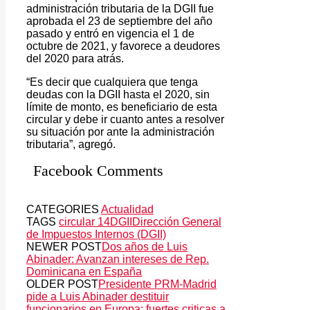
administración tributaria de la DGII fue
aprobada el 23 de septiembre del año
pasado y entró en vigencia el 1 de
octubre de 2021, y favorece a deudores
del 2020 para atrás.
“Es decir que cualquiera que tenga
deudas con la DGII hasta el 2020, sin
límite de monto, es beneficiario de esta
circular y debe ir cuanto antes a resolver
su situación por ante la administración
tributaria”, agregó.
Facebook Comments
CATEGORIES
Actualidad
TAGS
circular 14
DGII
Dirección General
de Impuestos Internos (DGII)
NEWER POST
Dos años de Luis
Abinader: Avanzan intereses de Rep.
Dominicana en España
OLDER POST
Presidente PRM-Madrid
pide a Luis Abinader destituir
funcionarios en Europa; fuertes criticas a