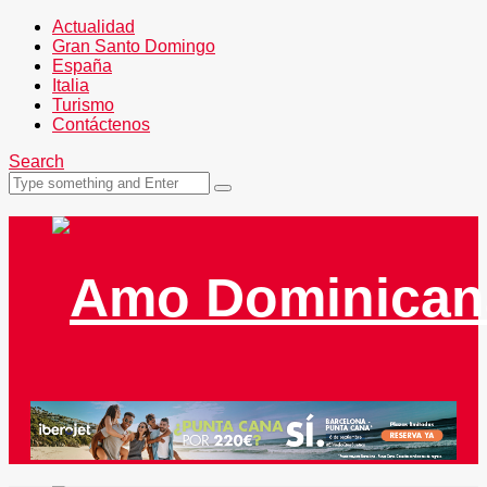
Actualidad
Gran Santo Domingo
España
Italia
Turismo
Contáctenos
Search