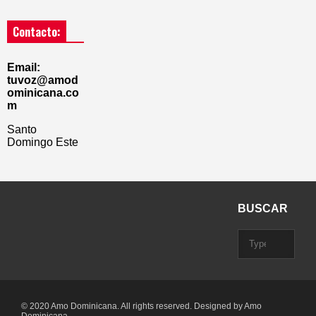
Contacto:
Email:
tuvoz@amod
ominicana.co
m
Santo
Domingo Este
BUSCAR
© 2020 Amo Dominicana. All rights reserved. Designed by Amo
Dominicana