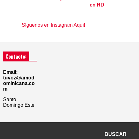
en RD
Síguenos en Instagram Aquí!
Contacto:
Email:
tuvoz@amod
ominicana.co
m
Santo
Domingo Este
BUSCAR