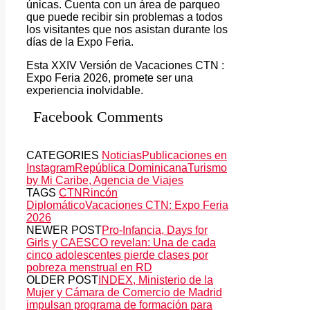
únicas. Cuenta con un área de parqueo
que puede recibir sin problemas a todos
los visitantes que nos asistan durante los
días de la Expo Feria.
Esta XXIV Versión de Vacaciones CTN :
Expo Feria 2026, promete ser una
experiencia inolvidable.
Facebook Comments
CATEGORIES
Noticias
Publicaciones en
Instagram
República Dominicana
Turismo
by Mi Caribe, Agencia de Viajes
TAGS
CTN
Rincón
Diplomático
Vacaciones CTN: Expo Feria
2026
NEWER POST
Pro-Infancia, Days for
Girls y CAESCO revelan: Una de cada
cinco adolescentes pierde clases por
pobreza menstrual en RD
OLDER POST
INDEX, Ministerio de la
Mujer y Cámara de Comercio de Madrid
impulsan programa de formación para