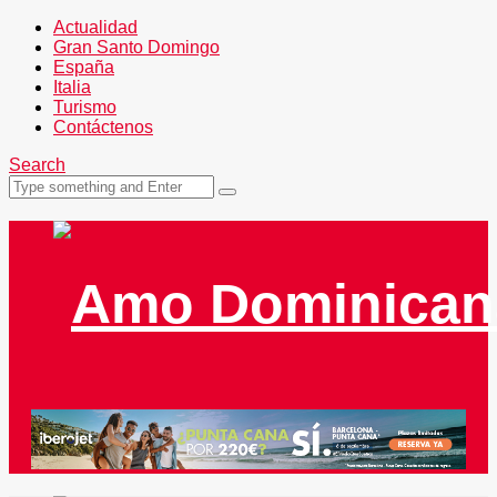
Actualidad
Gran Santo Domingo
España
Italia
Turismo
Contáctenos
Search