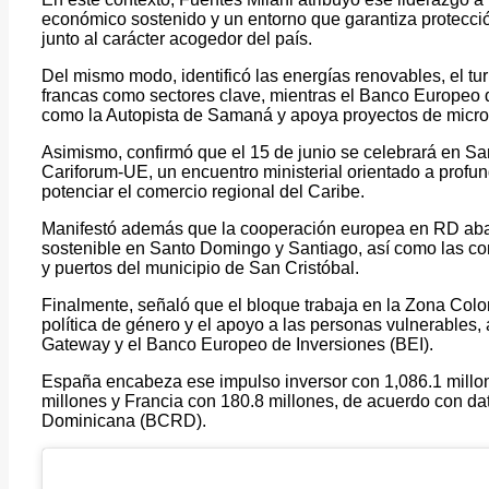
económico sostenido y un entorno que garantiza protección
junto al carácter acogedor del país.
Del mismo modo, identificó las energías renovables, el tu
francas como sectores clave, mientras el Banco Europeo de
como la Autopista de Samaná y apoya proyectos de micr
Asimismo, confirmó que el 15 de junio se celebrará en 
Cariforum-UE, un encuentro ministerial orientado a profu
potenciar el comercio regional del Caribe.
Manifestó además que la cooperación europea en RD abar
sostenible en Santo Domingo y Santiago, así como las con
y puertos del municipio de San Cristóbal.
Finalmente, señaló que el bloque trabaja en la Zona Coloni
política de género y el apoyo a las personas vulnerables,
Gateway y el Banco Europeo de Inversiones (BEI).
España encabeza ese impulso inversor con 1,086.1 millone
millones y Francia con 180.8 millones, de acuerdo con da
Dominicana (BCRD).