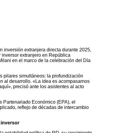
inversión extranjera directa durante 2025,
 inversor extranjero en República
lani en el marco de la celebración del Día
es pilares simultáneos: la profundización
ón al desarrollo. «La idea es acompasarnos
uí», precisó ante los asistentes al acto
de Partenariado Económico (EPA), el
plicado, reflejo de décadas de intercambio
 inversor
la estabilidad política de RD, su crecimiento