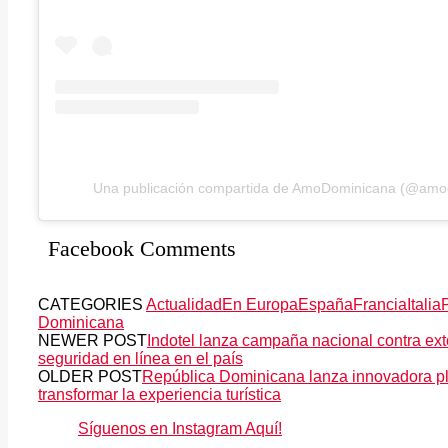
Una publicación compartida de AmoDominicana (@amo
Facebook Comments
CATEGORIES
Actualidad
En Europa
España
Francia
Italia
Dominicana
NEWER POST
Indotel lanza campaña nacional contra extor
seguridad en línea en el país
OLDER POST
República Dominicana lanza innovadora plat
transformar la experiencia turística
Síguenos en Instagram Aquí!