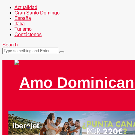
Actualidad
Gran Santo Domingo
España
Italia
Turismo
Contáctenos
Search