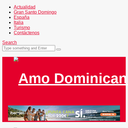
Actualidad
Gran Santo Domingo
España
Italia
Turismo
Contáctenos
Search