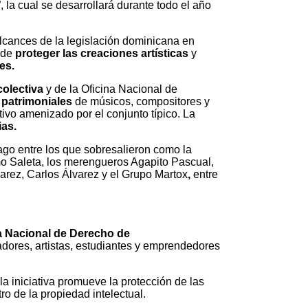
a cual se desarrollará durante todo el año
 alcances de la legislación dominicana en
d de
proteger las creaciones artísticas
y
es.
colectiva
y de la Oficina Nacional de
 patrimoniales
de músicos, compositores y
tivo amenizado por el conjunto típico. La
ias.
iago entre los que sobresalieron como la
o Saleta, los merengueros Agapito Pascual,
varez, Carlos Álvarez y el Grupo Martox
,
entre
a Nacional de Derecho de
adores, artistas, estudiantes y emprendedores
 la iniciativa promueve la protección de las
ro de la propiedad intelectual.