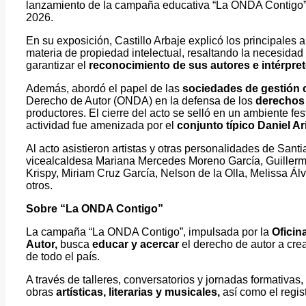
lanzamiento de la campaña educativa “La ONDA Contigo”, l
2026.
En su exposición, Castillo Arbaje explicó los principales
materia de propiedad intelectual, resaltando la necesida
garantizar el
reconocimiento de sus autores e intérpret
Además, abordó el papel de las
sociedades de gestión 
Derecho de Autor (ONDA) en la defensa de los
derechos
productores. El cierre del acto se selló en un ambiente fes
actividad fue amenizada por el
conjunto típico Daniel Ar
Al acto asistieron artistas y otras personalidades de Sant
vicealcaldesa Mariana Mercedes Moreno García, Guillerm
Krispy, Miriam Cruz García, Nelson de la Olla, Melissa Ál
otros.
Sobre “La ONDA Contigo”
La campaña “La ONDA Contigo”, impulsada por la
Oficin
Autor,
busca
educar y acercar
el derecho de autor a cre
de todo el país.
A través de talleres, conversatorios y jornadas formativas,
obras
artísticas, literarias y musicales,
así como el regist