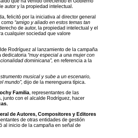
spaldo que ha venido ofreciendo el Gobierno
e autor y la propiedad intelectual.
felicitó por la iniciativa al director general
ió como
“amigo y aliado en estos temas tan
erecho de autor, la propiedad intelectual y el
ra cualquier sociedad que valore
alde Rodríguez al lanzamiento de la campaña
 dedicatoria
“muy especial a una mujer con
nacionalidad dominicana”,
en referencia a la
nstrumento musical y sube a un escenario,
el mundo”,
dijo de la merenguera típica.
Pochy Familia
, representantes de las
, junto con el alcalde Rodríguez, hacer
cas.
ral de Autores, Compositores y Editores
tantes de otras entidades de gestión
ó al inicio de la campaña en señal de