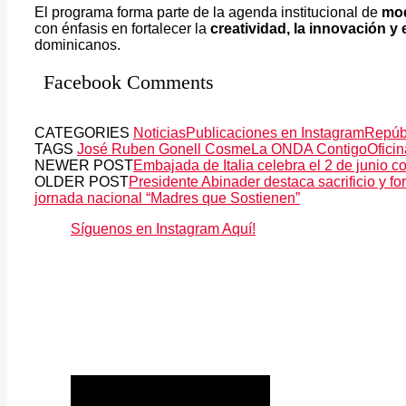
El programa forma parte de la agenda institucional de
mod
con énfasis en fortalecer la
creatividad, la innovación y 
dominicanos.
Facebook Comments
CATEGORIES
Noticias
Publicaciones en Instagram
Repúb
TAGS
José Ruben Gonell Cosme
La ONDA Contigo
Ofici
NEWER POST
Embajada de Italia celebra el 2 de junio c
OLDER POST
Presidente Abinader destaca sacrificio y f
jornada nacional “Madres que Sostienen”
Síguenos en Instagram Aquí!