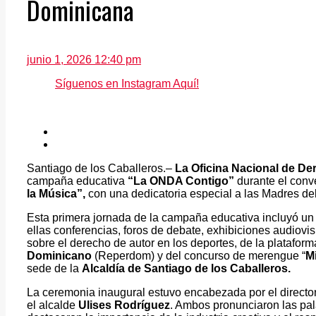
Dominicana
junio 1, 2026 12:40 pm
Síguenos en Instagram Aquí!
Santiago de los Caballeros.–
La Oficina Nacional de De
campaña educativa
“La ONDA Contigo”
durante el conv
la Música”,
con una dedicatoria especial a las Madres d
Esta primera jornada de la campaña educativa incluyó u
ellas conferencias, foros de debate, exhibiciones audiov
sobre el derecho de autor en los deportes, de la plataform
Dominicano
(Reperdom) y del concurso de merengue “
Mi
sede de la
Alcaldía de Santiago de los Caballeros.
La ceremonia inaugural estuvo encabezada por el direct
el alcalde
Ulises Rodríguez
. Ambos pronunciaron las pal