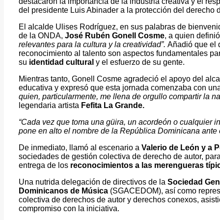
destacaron la importancia de la industria creativa y el re
del presidente Luis Abinader a la protección del derecho d
El alcalde Ulises Rodríguez, en sus palabras de bienvenida, 
de la ONDA,
José Rubén Gonell Cosme
, a quien defin
relevantes para la cultura y la creatividad”.
Añadió que el d
reconocimiento al talento son aspectos fundamentales pa
su
identidad cultural
y el esfuerzo de su gente.
Mientras tanto, Gonell Cosme agradeció el apoyo del alc
educativa y expresó que esta jornada comenzaba con una
quien, particularmente, me llena de orgullo compartir la 
legendaria artista
Fefita La Grande.
“Cada vez que toma una güira, un acordeón o cualquier i
pone en alto el nombre de la República Dominicana ante 
De inmediato, llamó al escenario a
Valerio de León y a 
sociedades de gestión colectiva de derecho de autor, para
entrega de los
reconocimientos a las merengueras típi
Una nutrida delegación de directivos de la
Sociedad Gene
Dominicanos de Música
(SGACEDOM), así como represen
colectiva de derechos de autor y derechos conexos, asisti
compromiso con la iniciativa.