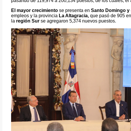
pasando de 119,974 a 200,134 puestos, de los cuales, el
El mayor crecimiento
se presenta en
Santo Domingo y e
empleos y la provincia
La Altagracia,
que pasó de 905 en 
la
región Sur
se agregaron 5,374 nuevos puestos.