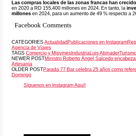
Las compras locales de las zonas francas han crecid
en 2020 a RD 155,400 millones en 2024. En tanto, la
inv
millones
en 2024, para un aumento de 49 % respecto a 2
Facebook Comments
CATEGORIES
Actualidad
Publicaciones en Instagram
Rep
Agencia de Viajes
TAGS
Comercio y Mipymes
Industria
Luis Abinader
Turismo
NEWER POST
Ministro Roberto Ángel Salcedo encabeza e
Artesanía
OLDER POST
Parada 77 Bar celebra 25 años como refere
Domingo
Síguenos en Instagram Aquí!