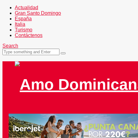
Actualidad
Gran Santo Domingo
España
Italia
Turismo
Contáctenos
Search