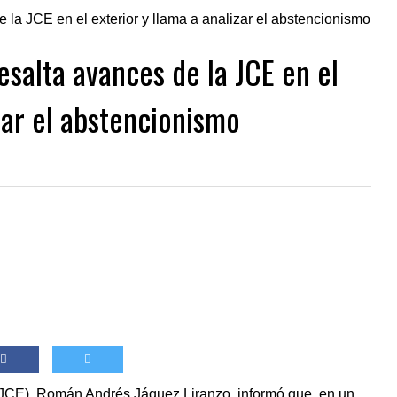
salta avances de la JCE en el
zar el abstencionismo
l (JCE), Román Andrés Jáquez Liranzo, informó que, en un