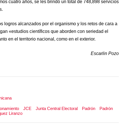
mos cuatro años, se les brindó un total de 748,898 servicios
s.
os logros alcanzados por el organismo y los retos de cara a
gan «estudios científicos que aborden con seriedad el
to en el territorio nacional, como en el exterior.
Escarlin Pozo
nicana
onamiento
JCE
Junta Central Electoral
Padrón
Padrón
uez Liranzo