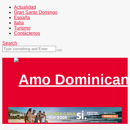
Actualidad
Gran Santo Domingo
España
Italia
Turismo
Contáctenos
Search