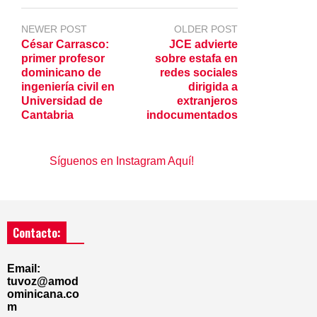
NEWER POST
OLDER POST
César Carrasco:
JCE advierte
primer profesor
sobre estafa en
dominicano de
redes sociales
ingeniería civil en
dirigida a
Universidad de
extranjeros
Cantabria
indocumentados
Síguenos en Instagram Aquí!
Contacto:
Email:
tuvoz@amod
ominicana.co
m